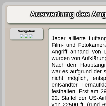
Auswertung des Angr
Navigation
Jeder alliierte Luft
Film- und Fotokamer
Angriff anhand von L
wurden von Aufklärun
Nach dem Hauptangri
war es aufgrund der 
nicht möglich, ents
entsandter Fernaufk
festhalten. Erst am 
22. Staffel der US-Ai
von 22500 ft. (rund 