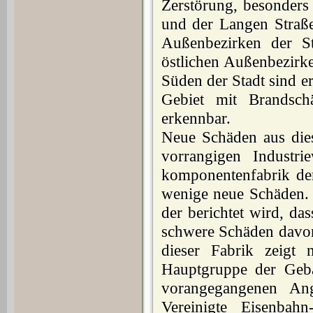
Zerstörung, besonder
und der Langen Straße
Außen­bezirken der S
östlichen Außen­bezirk
Süden der Stadt sind e
Gebiet mit Brandsch
erkennbar.
Neue Schäden aus die
vorrangigen Industr
komponentenfabrik der
wenige neue Schäden.
der berichtet wird, das
schwere Schäden davon
dieser Fabrik zeigt
Hauptgruppe der Geb
voran­gegangenen An
Vereinigte Eisenbah