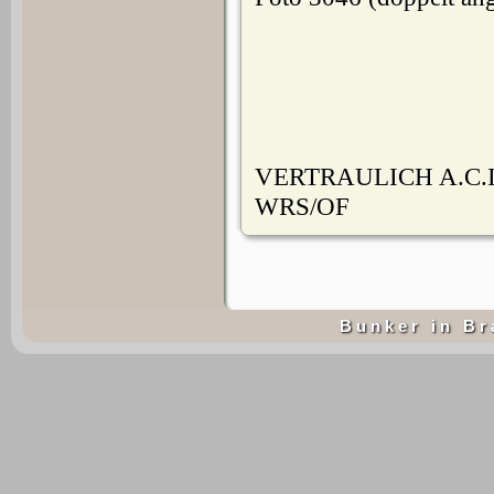
VERTRAULICH A.C.I
WRS/OF
B u n k e r i n B r 