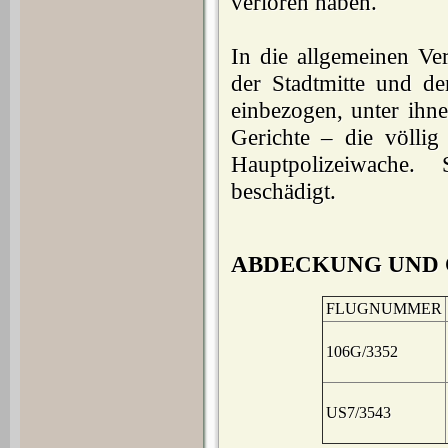
verloren haben.
In die allgemeinen V
der Stadtmitte und de
einbezogen, unter ihne
Gerichte – die völlig
Haupt­polizeiwache
beschädigt.
ABDECKUNG UND 
FLUGNUMMER
106G/3352
US7/3543