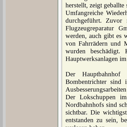
herstellt, zeigt geball
Umfangreiche Wiederhe
durchgeführt. Zuvor m
Flugzeug­reparatur Gm
werden, auch gibt es 
von Fahrrädern und M
wurden beschädigt.
Hauptwerks­anlagen im 
Der Hauptbahnhof i
Bombentrichter sind i
Ausbesserungs­arbeite
Der Lokschuppen im 
Nordbahnhofs sind sch
sichtbar. Die wichtig
entstanden zu sein, b