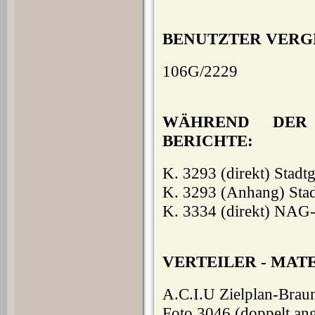
BENUTZTER VERG
106G/2229
WÄHREND DER 
BERICHTE:
K. 3293 (direkt) Stadt
K. 3293 (Anhang) Stad
K. 3334 (direkt) NAG
VERTEILER - MAT
A.C.I.U Zielplan-Brau
Foto 3046 (doppelt ange